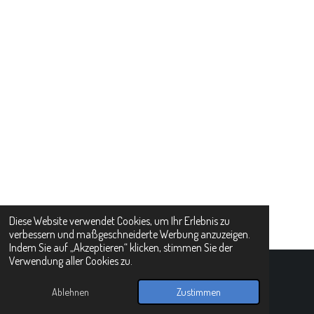
Diese Website verwendet Cookies, um Ihr Erlebnis zu
verbessern und maßgeschneiderte Werbung anzuzeigen.
Indem Sie auf „Akzeptieren“ klicken, stimmen Sie der
Verwendung aller Cookies zu.
© 2025 - 2026 AimKu
Mit Unterstützung von
Webador
Ablehnen
Zustimmen