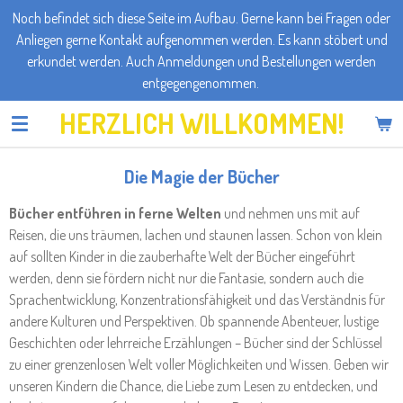
Noch befindet sich diese Seite im Aufbau. Gerne kann bei Fragen oder
Zum
Anliegen gerne Kontakt aufgenommen werden. Es kann stöbert und
Hauptinhalt
erkundet werden. Auch Anmeldungen und Bestellungen werden
springen
entgegengenommen.
HERZLICH WILLKOMMEN!
Die Magie der Bücher
Bücher entführen in ferne Welten
und nehmen uns mit auf
Reisen, die uns träumen, lachen und staunen lassen. Schon von klein
auf sollten Kinder in die zauberhafte Welt der Bücher eingeführt
werden, denn sie fördern nicht nur die Fantasie, sondern auch die
Sprachentwicklung, Konzentrationsfähigkeit und das Verständnis für
andere Kulturen und Perspektiven. Ob spannende Abenteuer, lustige
Geschichten oder lehrreiche Erzählungen – Bücher sind der Schlüssel
zu einer grenzenlosen Welt voller Möglichkeiten und Wissen. Geben wir
unseren Kindern die Chance, die Liebe zum Lesen zu entdecken, und