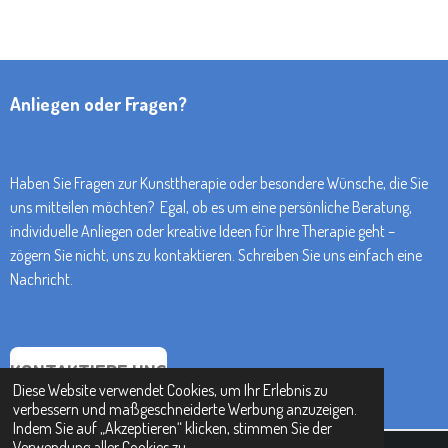
Anliegen oder Fragen?
Haben Sie Fragen zur Kunsttherapie oder besondere Wünsche, die Sie
uns mitteilen möchten? Egal, ob es um eine persönliche Beratung,
individuelle Anliegen oder kreative Ideen für Ihre Therapie geht –
zögern Sie nicht, uns zu kontaktieren. Schreiben Sie uns einfach eine
Nachricht.
KONTAKTIERE UNS
Diese Website verwendet Cookies, um Ihr Erlebnis zu
verbessern und maßgeschneiderte Werbung anzuzeigen.
Indem Sie auf „Akzeptieren“ klicken, stimmen Sie der
Verwendung aller Cookies zu.