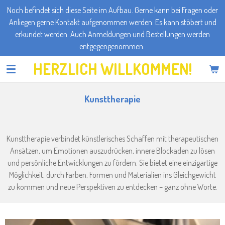
Noch befindet sich diese Seite im Aufbau. Gerne kann bei Fragen oder
Zum
Anliegen gerne Kontakt aufgenommen werden. Es kann stöbert und
Hauptinhalt
erkundet werden. Auch Anmeldungen und Bestellungen werden
springen
entgegengenommen.
HERZLICH WILLKOMMEN!
Kunsttherapie
Kunsttherapie verbindet künstlerisches Schaffen mit therapeutischen
Ansätzen, um Emotionen auszudrücken, innere Blockaden zu lösen
und persönliche Entwicklungen zu fördern. Sie bietet eine einzigartige
Möglichkeit, durch Farben, Formen und Materialien ins Gleichgewicht
zu kommen und neue Perspektiven zu entdecken – ganz ohne Worte.