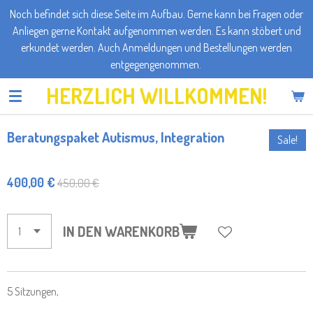
Noch befindet sich diese Seite im Aufbau. Gerne kann bei Fragen oder
Zum
Anliegen gerne Kontakt aufgenommen werden. Es kann stöbert und
Hauptinhalt
erkundet werden. Auch Anmeldungen und Bestellungen werden
springen
entgegengenommen.
HERZLICH WILLKOMMEN!
Beratungspaket Autismus, Integration
Sale!
400,00 €
450,00 €
IN DEN WARENKORB
5 Sitzungen,