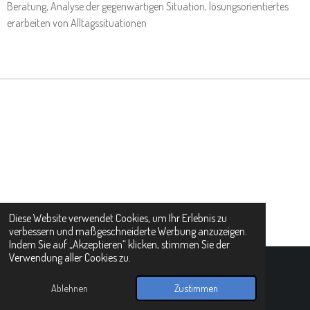
Beratung, Analyse der gegenwärtigen Situation, lösungsorientiertes
erarbeiten von Alltagssituationen
Diese Website verwendet Cookies, um Ihr Erlebnis zu
verbessern und maßgeschneiderte Werbung anzuzeigen.
Indem Sie auf „Akzeptieren“ klicken, stimmen Sie der
Verwendung aller Cookies zu.
© 2025 - 2026 AimKu
Mit Unterstützung von
Webador
Ablehnen
Zustimmen